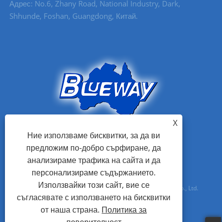
Адрес: No.6, Zhany Road, National Industry, Dark,
Shhunde, Foshan, Guangdong, Китай.
X
Ние използваме бисквитки, за да ви
предложим по-добро сърфиране, да
анализираме трафика на сайта и да
персонализираме съдържанието.
Използвайки този сайт, вие се
Авторско право © 2021 Foshan Blueway Electric Appliances Co., Ltd.
съгласявате с използването на бисквитки
Всички права запазени
от наша страна.
Политика за