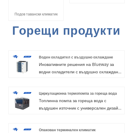
Подов тавански климатик
Горещи продукти
Воден охладител с въздушно охлаждане
Иновативните решения на Blueway за
водни охладители с въздушно охлаждане
са проектирани да осигурят превъзходно
ефективна, проста работа, безопасно и
Циркулационна термопомпа за гореща вода
надеждно охлаждане за всички видове
Топлинна помпа за гореща вода с
жилищни и търговски приложения.
въздушен източник с универсален дизайн,
Специално за тропическия дизайн за
висока температура на изхода на водата,
работна климатична температура до 53
висока COP и ниско ниво на шум, идеален
℃, оборудван с хладилен агент R410a и
Опакован терминален климатик
за бързо и стабилно захранване с топла
интерфейс RS485. Допълнителна