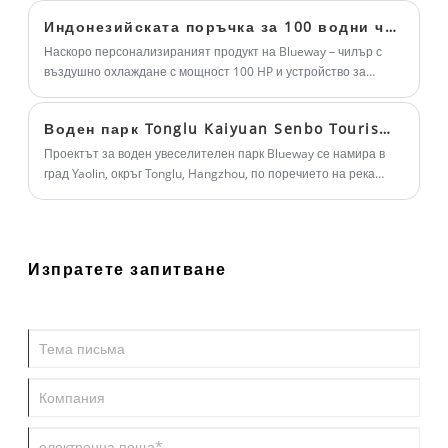
Индонезийската поръчка за 100 водни чилъра с въздушно охлаждане с рекуператор на гореща вода беше успешно изнесена.
Наскоро персонализираният продукт на Blueway – чилър с
въздушно охлаждане с мощност 100 HP и устройство за
възстановяване на гореща вода – успешно премина
инспекция от трета страна от KSO и беше успешно изнесен в
Воден парк Tonglu Kaiyuan Senbo Tourism Resort
Индонезия.
Проектът за воден увеселителен парк Blueway се намира в
град Yaolin, окръг Tonglu, Hangzhou, по поречието на река
Fenshui. Проектът обхваща обща планирана площ от
приблизително 3 km² с обща инвестиция от около 2 милиарда
RMB, разработена на три фази.
Изпратете запитване