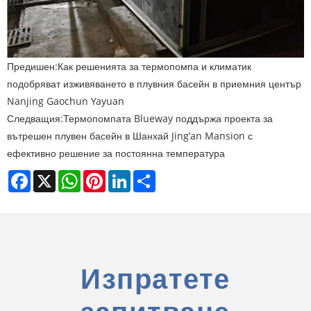
Предишен:
Как решенията за термопомпа и климатик
подобряват изживяването в плувния басейн в приемния център
Nanjing Gaochun Yayuan
Следващия:
Термопомпата Blueway поддържа проекта за
вътрешен плувен басейн в Шанхай Jing’an Mansion с
ефективно решение за постоянна температура
Facebook
X
WhatsApp
Pinterest
LinkedIn
Share
Изпратете