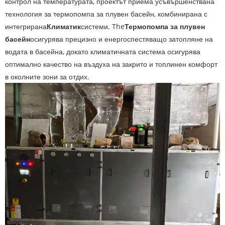
контрол на температурата, проектът приема усъвършенствана
технология за термопомпа за плувен басейн, комбинирана с
интегрирана
Климатик
системи. The
Термопомпа за плувен
басейн
осигурява прецизно и енергоспестяващо затопляне на
водата в басейна, докато климатичната система осигурява
оптимално качество на въздуха на закрито и топлинен комфорт
в околните зони за отдих.