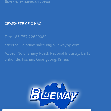
Други електрически уреди
СВЪРЖЕТЕ СЕ С НАС
Тел: +86-757-22629089
електронна поща: sales08@bluewayhp.com
Адрес: No.6, Zhany Road, National Industry, Dark,
Shhunde, Foshan, Guangdong, Китай.