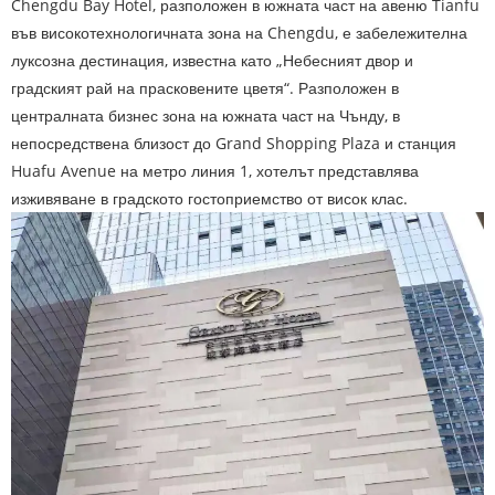
Chengdu Bay Hotel, разположен в южната част на авеню Tianfu
във високотехнологичната зона на Chengdu, е забележителна
луксозна дестинация, известна като „Небесният двор и
градският рай на прасковените цветя“. Разположен в
централната бизнес зона на южната част на Чънду, в
непосредствена близост до Grand Shopping Plaza и станция
Huafu Avenue на метро линия 1, хотелът представлява
изживяване в градското гостоприемство от висок клас.