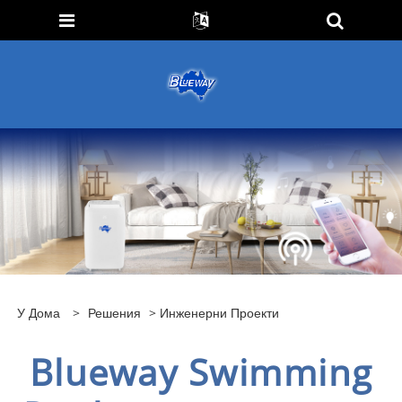
У Дома
>
Решения
>
Инженерни Проекти
Blueway Swimming