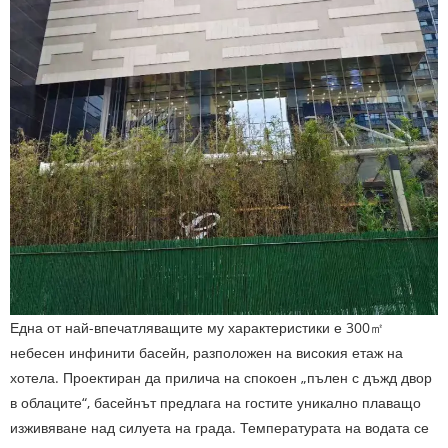
Една от най-впечатляващите му характеристики е 300㎡
небесен инфинити басейн, разположен на високия етаж на
хотела. Проектиран да прилича на спокоен „пълен с дъжд двор
в облаците“, басейнът предлага на гостите уникално плаващо
изживяване над силуета на града. Температурата на водата се