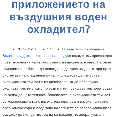
приложението на
въздушния воден
охладител?
●
2025-04-17
●
17
●
Оставете ми съобщение
Воден охладител с източник на въздух
е охладител, произведен
чрез технология на термопомпа с въздушен източник. Неговият
принцип на работа е да охлажда вода през кондензатора през
системата на хладилния цикъл и след това да изпарява
охлаждащата течност в кондензатора, за да абсорбира
околната топлина, като по този начин повишава температурата
на охлаждащата течност. Впоследствие охлаждащата течност
се компресира в газ с висока температура и високо налягане
през компресора и след това налягането се освобождава през
разширителния вентил, за да се намалят температурата и