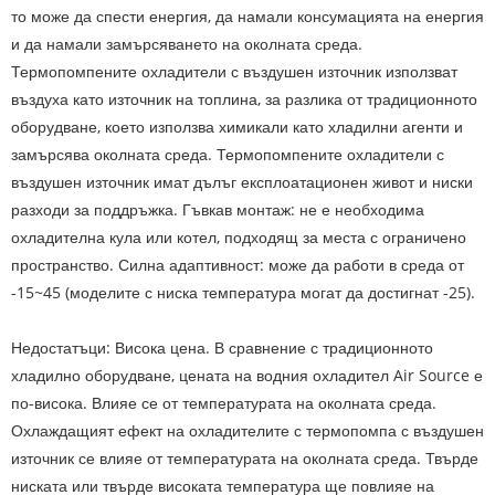
то може да спести енергия, да намали консумацията на енергия
и да намали замърсяването на околната среда.
Термопомпените охладители с въздушен източник използват
въздуха като източник на топлина, за разлика от традиционното
оборудване, което използва химикали като хладилни агенти и
замърсява околната среда. Термопомпените охладители с
въздушен източник имат дълъг експлоатационен живот и ниски
разходи за поддръжка. Гъвкав монтаж: не е необходима
охладителна кула или котел, подходящ за места с ограничено
пространство. Силна адаптивност: може да работи в среда от
-15~45 (моделите с ниска температура могат да достигнат -25).
Недостатъци: Висока цена. В сравнение с традиционното
хладилно оборудване, цената на водния охладител Air Source е
по-висока. Влияе се от температурата на околната среда.
Охлаждащият ефект на охладителите с термопомпа с въздушен
източник се влияе от температурата на околната среда. Твърде
ниската или твърде високата температура ще повлияе на