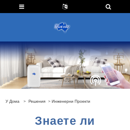
У Дома
>
Решения
>
Инженерни Проекти
Знаете ли