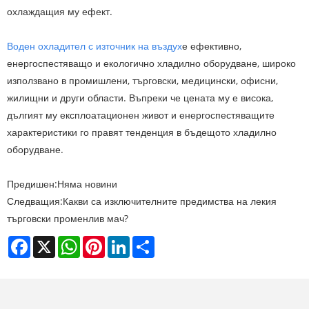
охлаждащия му ефект.
Воден охладител с източник на въздух
е ефективно,
енергоспестяващо и екологично хладилно оборудване, широко
използвано в промишлени, търговски, медицински, офисни,
жилищни и други области. Въпреки че цената му е висока,
дългият му експлоатационен живот и енергоспестяващите
характеристики го правят тенденция в бъдещото хладилно
оборудване.
Предишен:
Няма новини
Следващия:
Какви са изключителните предимства на лекия
търговски променлив мач?
Facebook
X
WhatsApp
Pinterest
LinkedIn
Share