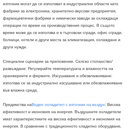
източник могат да се използват в индустриални области като
фабрики за електроника, хранително-вкусови предприятия,
фармацевтични фабрики и химически заводи за охлаждащи
операции по време на производствения процес. В същото
време може да се използва и в търговски сгради, офис сгради,
болници, хотели и други места за климатизация, охлаждане и
други нужди.
Специални сценарии за приложение. Селско стопанство/
развъждане: Регулирайте температурата и влажността на
оранжериите и фермите. Изсушаване и обезвлажняване:
използва се за индустриално изсушаване или обезвлажняване
във влажна среда.
Предимства на
Воден охладител с източник на въздух
: Висока
ефективност и икономия на енергия. Въздушните охладители
имат характеристиките на висока ефективност и икономия на
енергия. В сравнение с традиционното хладилно оборудване,