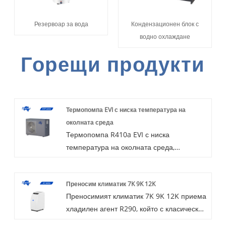
Резервоар за вода
Кондензационен блок с
водно охлаждане
Горещи продукти
Термопомпа EVI с ниска температура на
околната среда
Термопомпа R410a EVI с ниска
температура на околната среда,
включваща EVI (Подобрено впръскване на
пари) и рентабилност, може да се
Преносим климатик 7K 9K 12K
използва в супер студени зони с
Преносимият климатик 7K 9K 12K приема
климатична температура до -35 ℃, като
хладилен агент R290, който с класически
Северна Европа. Със стабилни и
и моден дизайн на външния вид на
изключителни операции, топло,