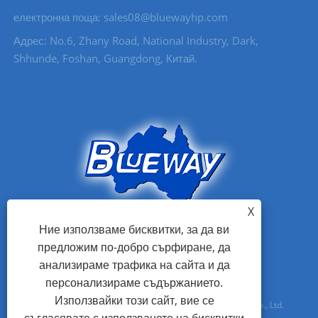
електронна поща: sales08@bluewayhp.com
Адрес: No.6, Zhany Road, National Industry, Dark,
Shhunde, Foshan, Guangdong, Китай.
X
Ние използваме бисквитки, за да ви
предложим по-добро сърфиране, да
анализираме трафика на сайта и да
персонализираме съдържанието.
Използвайки този сайт, вие се
Авторско право © 2021 Foshan Blueway Electric Appliances Co., Ltd.