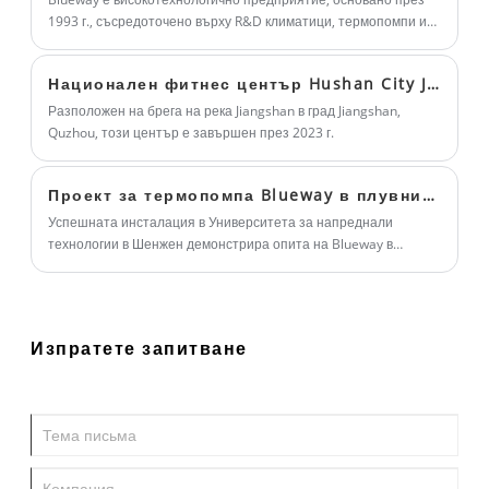
разгледат забележителности и да се насладят на услуги за
1993 г., съсредоточено върху R&D климатици, термопомпи и
отдих. За да гарантира комфортното представяне на горещия
водни чилъри, производство и износ на продуктите си по
извор през цялата година, той приема термопомпа въздух
целия свят, предоставяйки домашни и търговски интегрирани
Национален фитнес център Hushan City Jiangshan
-вода Blueway, включваща около 20 комплекта термопомпа за
високоефективни енергоспестяващи решения.
гореща вода за търговски цели и 30 комплекта термопомпа с
Разположен на брега на река Jiangshan в град Jiangshan,
висока температура.
Quzhou, този център е завършен през 2023 г.
Проект за термопомпа Blueway в плувния център на Университета за напреднали технологии в Шенжен (SUAT).
Успешната инсталация в Университета за напреднали
технологии в Шенжен демонстрира опита на Blueway в
предоставянето на надеждни решения за термопомпи и
климатици за басейни за мащабни проекти.
Изпратете запитване