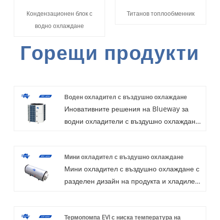
Кондензационен блок с
Титанов топлообменник
водно охлаждане
Горещи продукти
Воден охладител с въздушно охлаждане
Иновативните решения на Blueway за
водни охладители с въздушно охлаждане
са проектирани да осигурят превъзходно
ефективна, проста работа, безопасно и
Мини охладител с въздушно охлаждане
надеждно охлаждане за всички видове
Мини охладител с въздушно охлаждане с
жилищни и търговски приложения.
разделен дизайн на продукта и хладилен
Специално за тропическия дизайн за
агент R134a, може да охлажда
работна климатична температура до 53
температурата на водата до 15 ° C. Този
℃, оборудван с хладилен агент R410a и
Термопомпа EVI с ниска температура на
охладител е идеалното решение за душ и
интерфейс RS485. Допълнителна