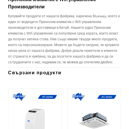
Производители
Купувайте продукти от нашата фабрика, наречена Blueway, която е
един от водещите Преносим климатик с Wifi управление
производители и доставчици в Китай. Нашите едро Преносим
климатик с Wifi управление са популярни сред хората, които искат
да получат евтина стока. Ние също имаме твърде много продукти,
които са персонализирани. Можете да бъдете сигурни, че купувате
ниска цена от нашата фабрика. Добре дошли приятели и клиенти
от страната и чужбина, за да посетите нашата фабрика и да си
сътрудничите с нас, надявам се, че можем да спечелим двойно.
Свързани продукти