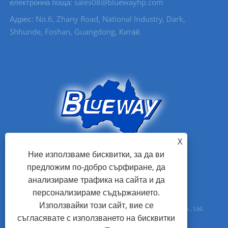
електронна поща: sales08@bluewayhp.com
Адрес: No.6, Zhany Road, National Industry, Dark,
Shhunde, Foshan, Guangdong, Китай.
X
Ние използваме бисквитки, за да ви
предложим по-добро сърфиране, да
анализираме трафика на сайта и да
персонализираме съдържанието.
Използвайки този сайт, вие се
Авторско право © 2021 Foshan Blueway Electric Appliances Co., Ltd.
съгласявате с използването на бисквитки
Всички права запазени