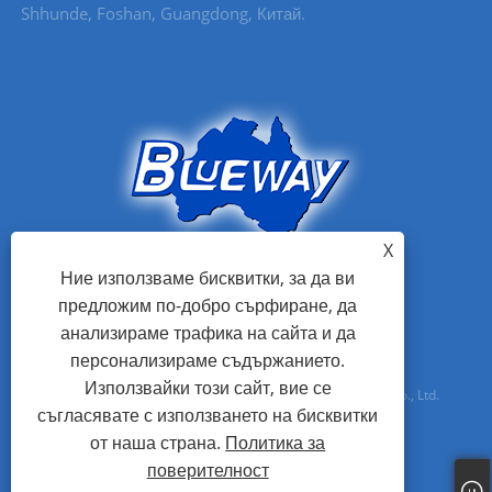
Shhunde, Foshan, Guangdong, Китай.
X
Ние използваме бисквитки, за да ви
предложим по-добро сърфиране, да
анализираме трафика на сайта и да
персонализираме съдържанието.
Използвайки този сайт, вие се
Авторско право © 2021 Foshan Blueway Electric Appliances Co., Ltd.
съгласявате с използването на бисквитки
Всички права запазени
от наша страна.
Политика за
поверителност
Links
Sitemap
RSS
XML