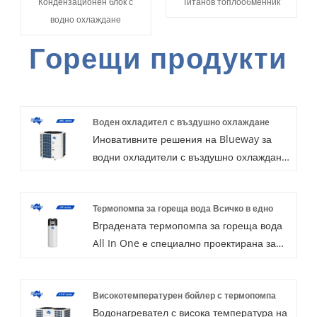
Кондензационен блок с
Титанов топлообменник
водно охлаждане
Горещи продукти
Воден охладител с въздушно охлаждане
Иновативните решения на Blueway за
водни охладители с въздушно охлаждане
са проектирани да осигурят превъзходно
ефективна, проста работа, безопасно и
Термопомпа за гореща вода Всичко в едно
надеждно охлаждане за всички видове
Вградената термопомпа за гореща вода
жилищни и търговски приложения.
All In One е специално проектирана за
Специално за тропическия дизайн за
санитарно приложение на топла вода, по
работна климатична температура до 53
избор R134a или R410a или R417a
℃, оборудван с хладилен агент R410a и
Високотемпературен бойлер с термопомпа
хладилен агент. С удобен за потребителя
интерфейс RS485. Допълнителна
Водонагревател с висока температура на
контролер, лесен за ежедневна работа,
вградена водна помпа и функция за