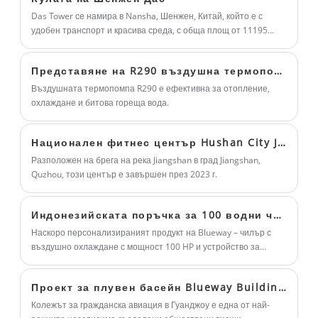
подаване на свеж въздух, мощна
проектирани за допълващ въздух, където
навременна доставка.
Das Tower се намира в Nansha, Шенжен, Китай, който е с
функция, надеждна работа и елегантен
удобен транспорт и красива среда, с обща площ от 11195
само външният въздух се обработва и
квадратни метра, 45 етажа надземно и 4 етажа под земята,
външен вид на продукта. Винаги е добър
изпраща в пространството.
оборудвани с изчерпателни бизнес съоръжения, включително
избор за различни клиенти с различни
Представяне на R290 въздушна термопомпа
хотел, банка, кетъринг и фитнес услуга. За да се гарантира
изисквания.
използването на ежедневното търсене за цялата сграда през
Въздушната термопомпа R290 е ефективна за отопление,
цялата година, тя приема термопомпа с въздушен източник
охлаждане и битова гореща вода.
Blueway, включително система за контрол на околната среда
в басейна, термопомпа за плувен басейн и термопомпа с
Национален фитнес център Hushan City Jiangshan
въздушно охлаждане.
Разположен на брега на река Jiangshan в град Jiangshan,
Quzhou, този център е завършен през 2023 г.
Индонезийската поръчка за 100 водни чилъра с въздушно охлаждане с рекуператор на гореща вода беше успешно изнесена.
Наскоро персонализираният продукт на Blueway – чилър с
въздушно охлаждане с мощност 100 HP и устройство за
възстановяване на гореща вода – успешно премина
инспекция от трета страна от KSO и беше успешно изнесен в
Проект за плувен басейн Blueway Building: колеж за гражданска авиация в Гуанджоу
Индонезия.
Колежът за гражданска авиация в Гуанджоу е една от най-