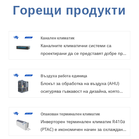
Горещи продукти
Канален климатик
Каналните климатични системи са
проектирани да се представят добре при
всякакви метеорологични условия, като ви
осигуряват удобен комфорт през всичките
Въздуха работа единица
четири сезона. С екологично чист
Блокът за обработка на въздуха (AHU)
хладилен агент R410a, опция за
осигурява гъвкавост на дизайна, която
включване / изключване и инверторен
балансира производителността и
тип, персонализираната поръчка е
икономичността, без да се прави
приемлива поради изпреварващия
Опакован терминален климатик
компромис с качеството, което има
капацитет за научноизследователска и
Инверторен терминален климатик R410a
различен набор от нужди, включително,
развойна дейност от компанията
(PTAC) е икономичен начин за охлаждане
но не само, прием на чист въздух,
Blueway. Като професионално
и отопление на вашата стая. Лесен за
контрол на влажността, отопление,
производство бихме искали да ви