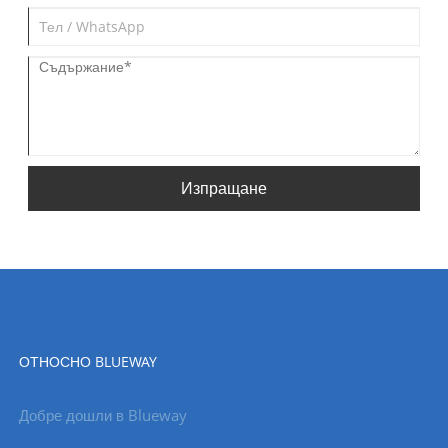
Изпращане
ОТНОСНО BLUEWAY
Добре дошли в Blueway