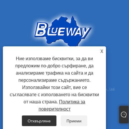
X
Ние използваме бисквитки, за да ви
предложим по-добро сърфиране, да
анализираме трафика на сайта и да
персонализираме съдържанието.
Използвайки този сайт, вие се
Авторско право © 2021 Foshan Blueway Electric Appliances Co., Ltd.
съгласявате с използването на бисквитки
Всички права запазени
от наша страна.
Политика за
поверителност
Links
Sitemap
RSS
XML
Политика за поверителност
Отхвърляне
Приеми