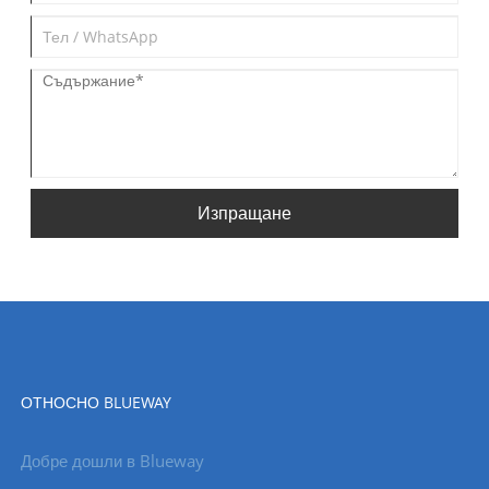
Изпращане
ОТНОСНО BLUEWAY
Добре дошли в Blueway