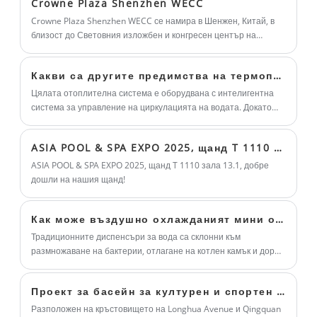
влага от отработения въздух към
Crowne Plaza Shenzhen WECC
подаване на свеж въздух, мощна
Основното внимание е да се подобрят
подаващия въздух или обратно. Това
Crowne Plaza Shenzhen WECC се намира в Шенжен, Китай, в
функция, надеждна работа и елегантен
експлоатационните възможности и
близост до Световния изложбен и конгресен център на
помага за намаляване на потреблението
Шенжен, който разполага със закрит басейн, зала за топки,
външен вид на продукта. Винаги е добър
издръжливостта на оборудването и ние
на енергия, като същевременно
фитнес съоръжения, ресторанти, 5 заседателни зали и 298
избор за различни клиенти с различни
заедно намираме агент, който да
осигурява свеж въздух в сградата.
Какви са другите предимства на термопомпената система въздух-енергия?
стаи за гости.
изисквания.
разработи някои креативни опаковъчни
Цялата отоплителна система е оборудвана с интелигентна
машини, насочени към пазара от висок
система за управление на циркулацията на водата. Докато
осигурява нашата нормална околна температура, системата
клас. Добре дошли да закупите
работи интелигентно, извършва анализ на собствените
автоматична опаковъчна машина от нас.
ASIA POOL & SPA EXPO 2025, щанд T 1110 зала 13.1, добре дошли на нашия щанд!
данни в реално време и избягва появата на горещи и студени
явления.
ASIA POOL & SPA EXPO 2025, щанд T 1110 зала 13.1, добре
дошли на нашия щанд!
Как може въздушно охлажданият мини охладител за вода да защити здравето на семейството?
Традиционните диспенсъри за вода са склонни към
размножаване на бактерии, отлагане на котлен камък и дори
да се превърнат в "бактериални огнища" поради дългосрочно
съхранение на вода, многократно нагряване или охлаждане.
Проект за басейн за културен и спортен център Blueway: Проект за културен и спортен център на област Шенжен Longhua
Със своята иновативна технология, новият мини диспенсър
за вода с въздушно охлаждане се превръща в идеален избор
Разположен на кръстовището на Longhua Avenue и Qingquan