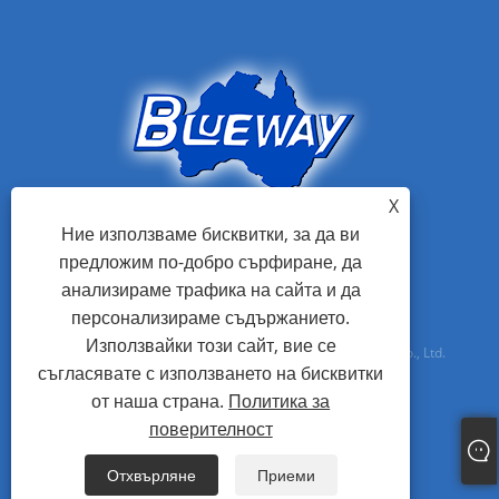
X
Ние използваме бисквитки, за да ви
предложим по-добро сърфиране, да
анализираме трафика на сайта и да
персонализираме съдържанието.
Използвайки този сайт, вие се
Авторско право © 2021 Foshan Blueway Electric Appliances Co., Ltd.
съгласявате с използването на бисквитки
Всички права запазени
от наша страна.
Политика за
поверителност
Links
Sitemap
RSS
XML
Политика за поверителност
Отхвърляне
Приеми