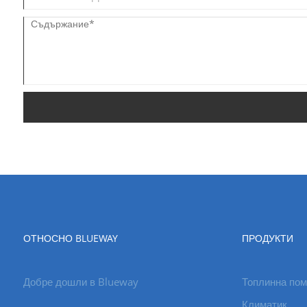
ОТНОСНО BLUEWAY
ПРОДУКТИ
Добре дошли в Blueway
Топлинна пом
Климатик