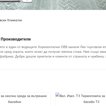
вски Климатик
к Производители
ято е един от водещите Хоризонтални ОВК канали Лек търговски к
и сред хората, които искат да получат евтина стока. Ние също им
фабрика. Добре дошли приятели и клиенти от страната и чужбина, 