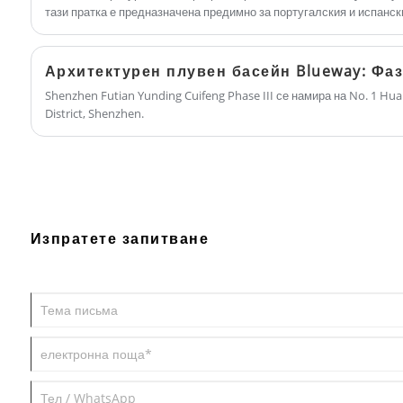
тази пратка е предназначена предимно за португалския и испанск
Добре дошли на нови и стари клиенти, които
да продължат да ни сътрудничат, за да
създадем по -добро бъдеще заедно!
Shenzhen Futian Yunding Cuifeng Phase III се намира на No. 1 Hua
District, Shenzhen.
Изпратете запитване