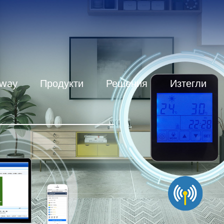
eway
Продукти
Решения
Изтегли