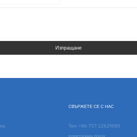
Изпращане
СВЪРЖЕТЕ СЕ С НАС
па
Тел: +86-757-22629089
електронна поща: