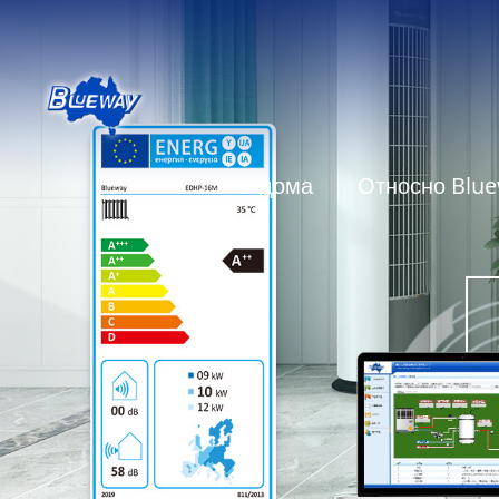
У дома
Относно Blu