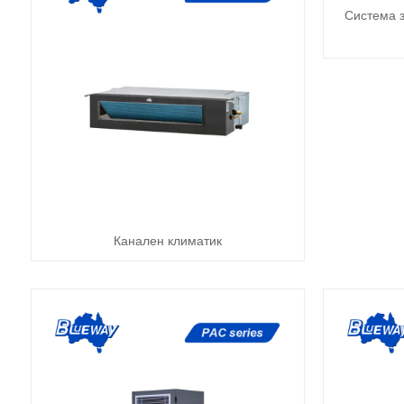
Система з
Канален климатик