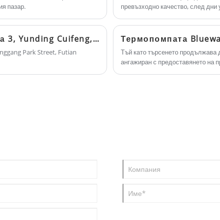
ия пазар.
превъзходно качество, след дни 
PTAC позволяват гъвкавостта да
нашия ангажимент към нашите кл
контролирате разходите за енергия
помещение по стая, а не от сграда до
Архитектурен плувен басейн Blueway: Фаза 3, Yunding Cuifeng, Futian District, Шенжен
сграда. Можете да бъдете сигурни, че
nggang Park Street, Futian
Тъй като търсенето продължава 
купувате пакетиран терминален климатик от
ангажиран с предоставянето на 
нашата фабрика и ние ще ви предложим
и плувни басейни за жилищни, тър
най-доброто следпродажбено обслужване и
навременна доставка.