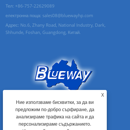
Тел: +86-757-22629089
електронна поща: sales08@bluewayhp.com
Адрес: No.6, Zhany Road, National Industry, Dark,
Shhunde, Foshan, Guangdong, Китай.
X
Ние използваме бисквитки, за да ви
предложим по-добро сърфиране, да
анализираме трафика на сайта и да
персонализираме съдържанието.