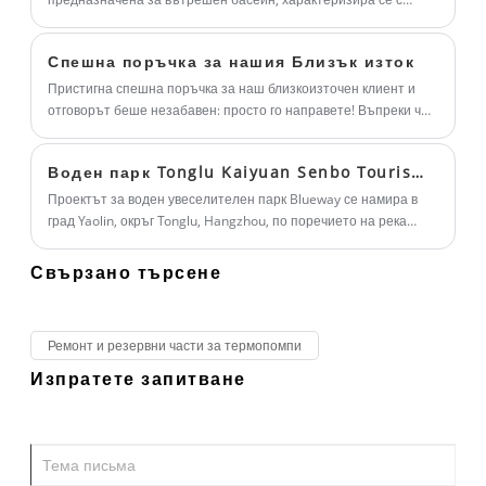
революционни? Това задълбочено изследване ще ви преведе
гъвкав дизайн, лесна инсталация, енергоспестяваща.
през вътрешната работа, ключовите предимства и
Спешна поръчка за нашия Близък изток
широкообхватните приложения на тези усъвършенствани
устройства за отопление и охлаждане.
Пристигна спешна поръчка за наш близкоизточен клиент и
отговорът беше незабавен: просто го направете! Въпреки че
може да мине време и индустрията да се промени, нашето
първоначално намерение остава същото – да обслужваме
Воден парк Tonglu Kaiyuan Senbo Tourism Resort
нашите клиенти с отдаденост и почтеност.
Проектът за воден увеселителен парк Blueway се намира в
град Yaolin, окръг Tonglu, Hangzhou, по поречието на река
Fenshui. Проектът обхваща обща планирана площ от
приблизително 3 km² с обща инвестиция от около 2 милиарда
Свързано търсене
RMB, разработена на три фази.
Ремонт и резервни части за термопомпи
Изпратете запитване