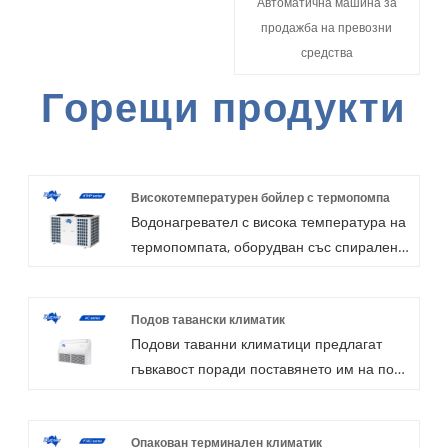
Автоматична машина за
продажба на превозни
средства
Горещи продукти
Високотемпературен бойлер с термопомпа
Водонагревател с висока температура на
термопомпата, оборудван със спирален
компресор EVI, хладилен агент R134a,
удобен за потребителя контролер с
Подов тавански климатик
функция Интелигентно размразяване и
Подови таванни климатици предлагат
функция против легионела.
гъвкавост поради поставянето им на пода
Температурата на изходната вода от тип
или на тавана, в зависимост от
"включено-изключено" може да достигне
особеностите на помещенията. Със
до 80 ° C, инверторен тип може да
Опакован терминален климатик
стандартния контролен панел, опция за
надхвърли 90 ° C.