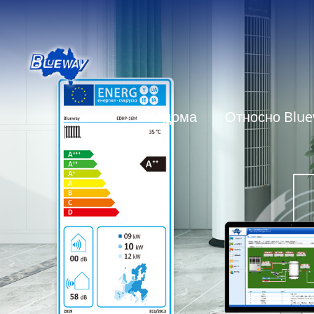
У дома
Относно Blu