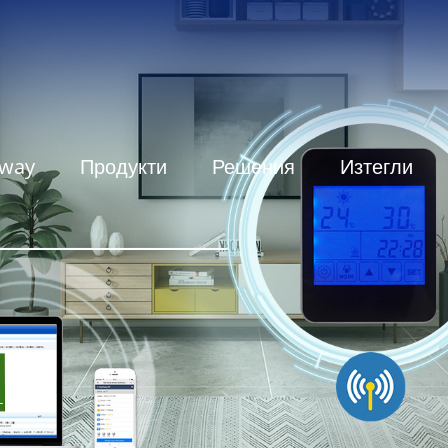
eway
Продукти
Решения
Изтегли