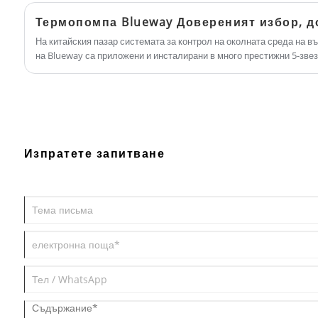
Колкото повече пари спестите, толкова по-добре. Колкото повече
печелите; второто е стабилност.
допълващ въздух, където само външният
въздух се обработва и изпраща в
На китайския пазар системата за контрол на околната среда на 
пространството.
на Blueway са приложени и инсталирани в много престижни 5-зве
гимназия, голям воден парк, курорт с горещи извори, резиденции о
Изпратете запитване