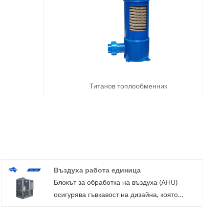
Титанов топлообменник
Въздуха работа единица
Блокът за обработка на въздуха (AHU)
осигурява гъвкавост на дизайна, която
балансира производителността и
икономичността, без да се прави компромис