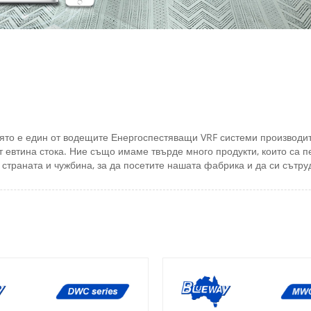
оято е един от водещите Енергоспестяващи VRF системи производи
т евтина стока. Ние също имаме твърде много продукти, които са п
страната и чужбина, за да посетите нашата фабрика и да си сътру