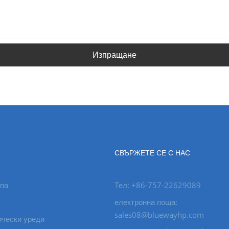
Изпращане
СВЪРЖЕТЕ СЕ С НАС
па
Тел: +86-757-22629089
електронна поща:
sales08@bluewayhp.com
ически уреди