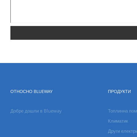
ОТНОСНО BLUEWAY
ПРОДУКТИ
Добре дошли в Blueway
Топлинна пом
Климатик
Други електр