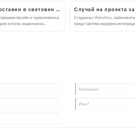
 спестявате, толкова повече
Термопомпа Blueway Довереният избор, доставен в световен мащаб
Случай на проекта з
вътрешния басейн и термопомпата
Стадионът Wenzhou, забележител
здни хотели, национална
представлява модерна интеграци
т висок клас и др.
усъвършенствани системи за конт