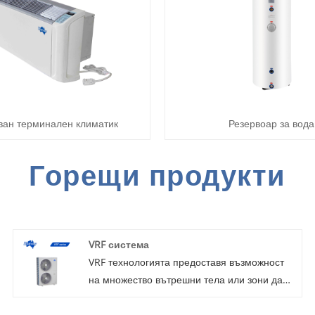
ван терминален климатик
Резервоар за вода
Горещи продукти
VRF система
VRF технологията предоставя възможност
на множество вътрешни тела или зони да
работят на една и съща система. VRF
системите могат да бъдат или система с