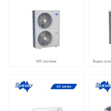
VRF система
Воден охл