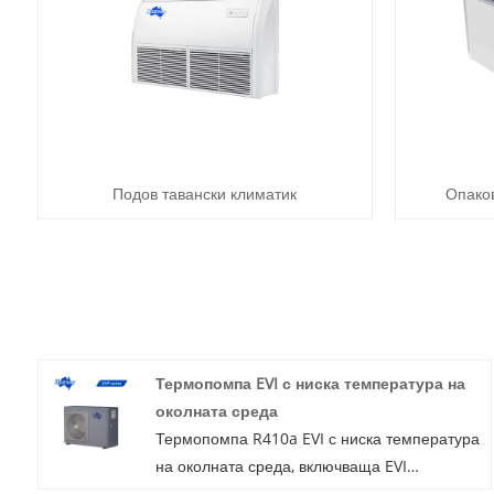
Подов тавански климатик
Опако
Термопомпа EVI с ниска температура на
околната среда
Термопомпа R410a EVI с ниска температура
на околната среда, включваща EVI
(Подобрено впръскване на пари) и