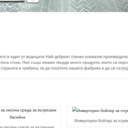
оято е един от водещите Най-добрият стенен климатик производите
втина стока. Ние също имаме твърде много продукти, които са перс
страната и чужбина, за да посетите нашата фабрика и да си сътру
Инверторен бойлер за плув
а околна среда за вътрешни