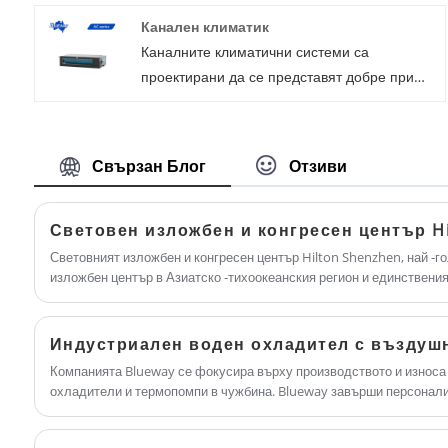
сгради, хотели, кооперации, училища и
Канален климатик
много други. Допълнителна функция за
Каналните климатични системи са
отопление, охлаждане и топла вода.
проектирани да се представят добре при
всякакви метеорологични условия, като ви
осигуряват удобен комфорт през всичките
четири сезона. С екологично чист хладилен
Свързан Блог
Отзиви
агент R410a, опция за включване /
изключване и инверторен тип,
персонализираната поръчка е приемлива
Световен изложбен и конгресен център Hi
поради изпреварващия капацитет за
Световният изложбен и конгресен център Hilton Shenzhen, най -г
научноизследователска и развойна дейност
изложбен център в Азиатско -тихоокеанския регион и единствения
Световния изложбен и конгресен център в Шенжен.
от компанията Blueway. Като
професионално производство бихме искали
Индустриален воден охладител с въздуш
да ви предоставим въздуховодни
Компанията Blueway се фокусира върху производството и износа 
климатици. И ние ще ви предложим най-
охладители и термопомпи в чужбина. Blueway завърши персонал
доброто следпродажбено обслужване и
спирален охладител с въздушно охлаждане с функция за възстано
навременна доставка.
преминал инспекцията на място от трета страна на BV.