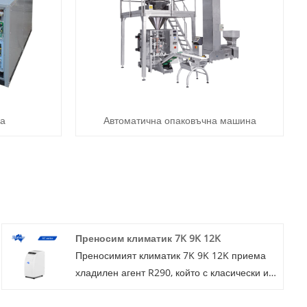
ва
Автоматична опаковъчна машина
Преносим климатик 7K 9K 12K
Преносимият климатик 7K 9K 12K приема
хладилен агент R290, който с класически и
моден дизайн на външния вид на продукта,
с капацитет от 7-12K Btu, с дистанционно