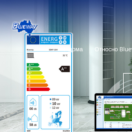
У дома
Относно Blu