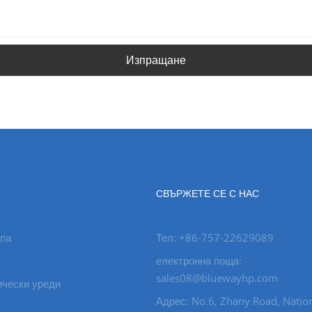
Изпращане
СВЪРЖЕТЕ СЕ С НАС
па
Тел: +86-757-22629089
електронна поща:
sales08@bluewayhp.com
ически уреди
Адрес: No.6, Zhany Road, Natio