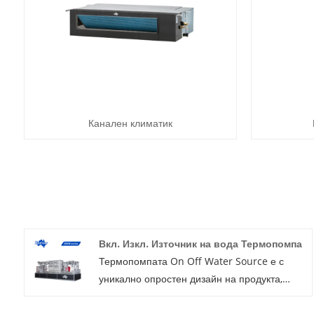
Канален климатик
Вкл. Изкл. Източник на вода Термопомпа
Термопомпата On Off Water Source е с
уникално опростен дизайн на продукта,
който е идеален за широка гама от видове
сгради, включително офис сгради, жилищни