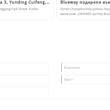
Архитектурен плувен басейн Blueway: Фаза 3, Yunding Cuifeng, Futian District, Шенжен
nggang Park Street, Futian
Хотел Changsha Poly Juizhou No
висок клас „ORYARD“ на Poly Busi
интегрира източната естетика с е
създавайки отличително културно