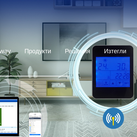
eway
Продукти
Решения
Изтегли