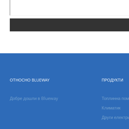
ОТНОСНО BLUEWAY
ПРОДУКТИ
Добре дошли в Blueway
Топлинна пом
Климатик
Други електр