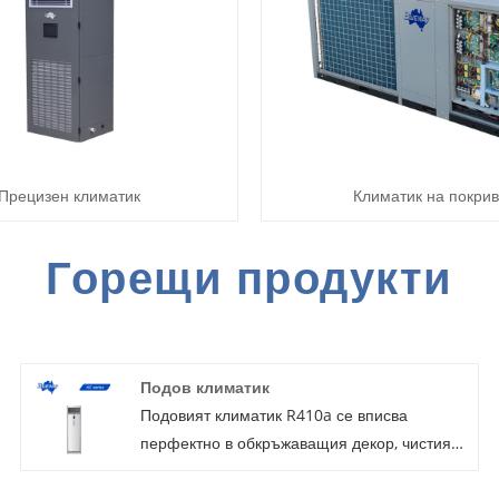
Прецизен климатик
Климатик на покри
Горещи продукти
Подов климатик
Подовият климатик R410a се вписва
перфектно в обкръжаващия декор, чистият
и свеж климатик се осигурява с високо ниво
на охлаждане и пречистване на въздуха,