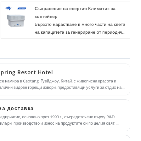
управление. Интелигентният WIFI и Alexa
Съхранение на енергия Климатик за
гласов контрол е по избор. Добре дошли да
контейнер
закупите преносим климатик 7K 9K 12K от
Бързото нарастване в много части на света
нас.
на капацитета за генериране от периодични
възобновяеми енергийни източници, по-
специално вятър и слънчева енергия,
доведе до силен стимул за разработване на
съхранение на енергия за електричество в
голям мащаб. Поради (желания или
pring Resort Hotel
наложен) нарастващ годишен дял на
се намира в Caotang, Гуейджоу, Китай, с живописна красота и
електрическа енергия, произхождаща от
азлични видове горещи извори, предоставящи услуги за отдих на
да се съсредоточат върху усещането за релаксация от тялото до
възобновяеми технологии, подлежащи на
лзването на ежедневна топла вода за хотела през цялата година,
естествено променящи се потоци на
та търговска термопомпа за гореща вода с въздушен източник
на доставка
енергия (като слънчеви фотоволтаични и
ермопомпа, която с предимства на енергоспестяваща, лесна
едприятие, основано през 1993 г., съсредоточено върху R&D
вятърни), характеризиращи се с
оддръжка.
илъри, производство и износ на продуктите си по целия свят,
относително ниски коефициенти на
ски интегрирани високоефективни енергоспестяващи решения.
натоварване, комбинираните инсталирани